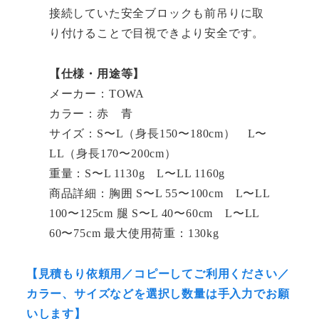
接続していた安全ブロックも前吊りに取
り付けることで目視できより安全です。
【仕様・用途等】
メーカー：TOWA
カラー：赤 青
サイズ：S〜L（身長150〜180cm） L〜
LL（身長170〜200cm）
重量：S〜L 1130g L〜LL 1160g
商品詳細：胸囲 S〜L 55〜100cm L〜LL
100〜125cm 腿 S〜L 40〜60cm L〜LL
60〜75cm 最大使用荷重：130kg
【見積もり依頼用／コピーしてご利用ください／
カラー、サイズなどを選択し数量は手入力でお願
いします】