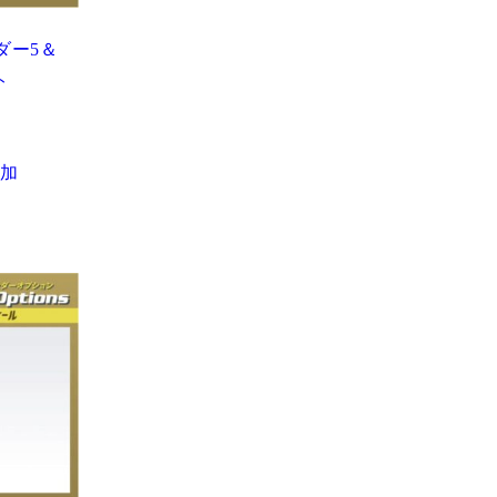
ンダー5＆
ト
加