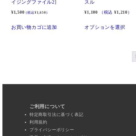
イジングファイル2]
スル
¥
1,500
¥
1,100
（税込
¥
1,210
）
(税込
¥
1,650
)
こ
お買い物カゴに追加
オプションを選択
の
商
品
に
は
複
数
の
バ
ご利用について
リ
特定商取引法に基づく表記
エ
利用規約
ー
プライバシーポリシー
シ