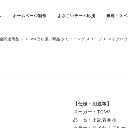
ム
ホームページ制作
よさこいチーム応援
無線・スペ
安全関連商品
TOWA取り扱い商品 クリーニング スリーブ
マイクロウ
【仕様・用途等】
メーカー：TOWA
品 番：下記表参照
カラー：ロイヤルブルー