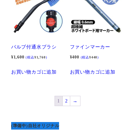
バルブ付通水ブラシ
ファインマーカー
¥
1,600
¥
400
(税込
¥
1,760
)
(税込
¥
440
)
お買い物カゴに追加
お買い物カゴに追加
1
2
→
(準備中)自社オリジナル