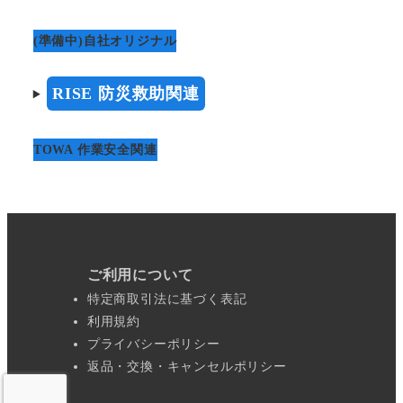
ジ
か
(準備中)自社オリジナル
ら
選
RISE 防災救助関連
択
で
TOWA 作業安全関連
き
ま
す
ご利用について
特定商取引法に基づく表記
利用規約
プライバシーポリシー
返品・交換・キャンセルポリシー