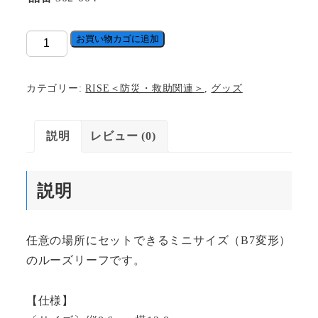
ル
お買い物カゴに追加
ー
ズ
カテゴリー:
RISE＜防災・救助関連＞
,
グッズ
リ
ー
説明
レビュー (0)
フ
ミ
ニ
説明
個
任意の場所にセットできるミニサイズ（B7変形）
のルーズリーフです。
【仕様】