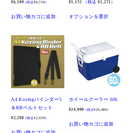
¥
6,100
¥
1,155
（税込
¥
1,271
）
(税込
¥
6,710
)
こ
お買い物カゴに追加
オプションを選択
の
商
品
に
は
複
数
の
バ
リ
A4 Kozingバインダー5
ホイールクーラー 60L
エ
＆RBベルトセット
¥
24,000
(税込
¥
26,400
)
ー
¥
2,200
(税込
¥
2,420
)
シ
お買い物カゴに追加
ョ
お買い物カゴに追加