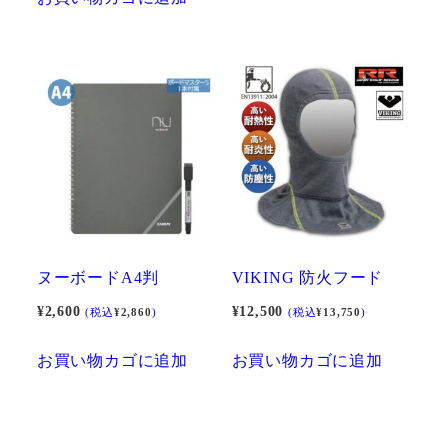
ン
が
あ
り
ま
す。
オ
プ
シ
ョ
ヌーボードA4判
VIKING 防火フード
ン
¥
2,600
¥
12,500
(税込
¥
2,860
)
(税込
¥
13,750
)
は
商
お買い物カゴに追加
お買い物カゴに追加
品
ペ
ー