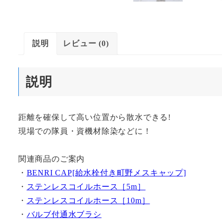
説明
レビュー (0)
説明
距離を確保して高い位置から散水できる!
現場での隊員・資機材除染などに！
関連商品のご案内
・
BENRI CAP[給水栓付き町野メスキャップ]
・
ステンレスコイルホース［5m］
・
ステンレスコイルホース［10m］
・
バルブ付通水ブラシ