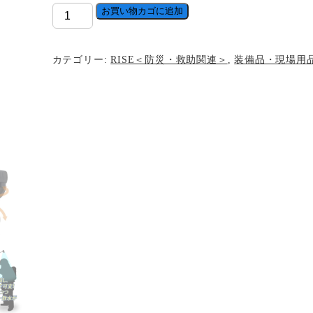
ロ
お買い物カゴに追加
ン
グ
カテゴリー:
RISE＜防災・救助関連＞
,
装備品・現場用
ノ
ズ
ル-37
個