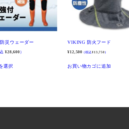
 防災ウェーダー
VIKING 防火フード
税込
¥
28,600
）
¥
12,500
(税込
¥
13,750
)
こ
を選択
お買い物カゴに追加
の
商
品
に
は
複
数
の