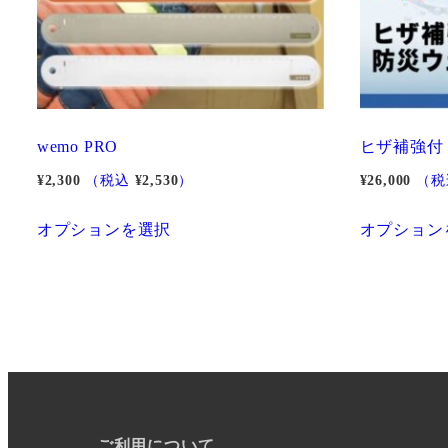
エ
ー
シ
ョ
ン
wemo PRO
ヒザ補強付
が
¥
2,300
（税込
¥
2,530
）
¥
26,000
（
あ
こ
り
オプションを選択
オプション
の
ま
商
す。
品
オ
に
プ
は
シ
複
ョ
数
ン
の
は
ご利用について