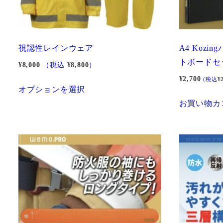
視認性レインウェア
A4 Kozi
トボードセ
¥
8,000
（税込
¥
8,800
）
¥
2,700
(税込
¥
こ
オプションを選択
の
お買い物カ
商
品
に
は
複
数
の
バ
リ