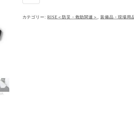
線
機
カテゴリー:
RISE＜防災・救助関連＞
,
装備品・現場用
ハ
ー
ネ
ス
CRH-
2
個