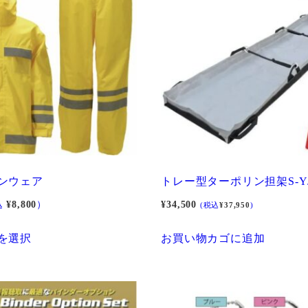
ンウェア
トレー型ターポリン担架S-Y
込
¥
8,800
）
¥
34,500
(税込
¥
37,950
)
こ
を選択
お買い物カゴに追加
の
商
品
に