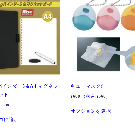
は
複
数
の
バ
リ
エ
ー
シ
ョ
ngバインダー5＆A4 マグネッ
キューマスクf
ン
ット
¥
600
（税込
¥
660
）
が
2,970
)
こ
あ
オプションを選択
の
り
ゴに追加
商
ま
品
す。