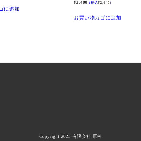
¥
2,400
(税込
¥
2,640
)
あ
ゴに追加
り
お買い物カゴに追加
ま
す。
オ
プ
シ
ョ
ン
は
商
品
ペ
ー
ジ
Copyright 2023 有限会社 原科
か