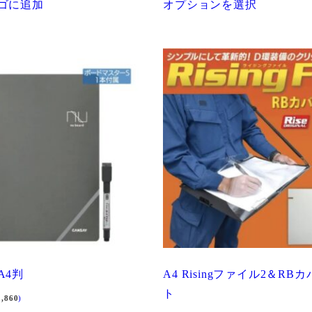
ゴに追加
オプションを選択
の
商
品
に
は
複
数
の
バ
リ
エ
ー
シ
ョ
A4判
A4 Risingファイル2＆RB
ン
ト
2,860
)
が