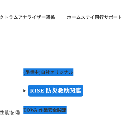
クトラムアナライザー関係
ホームステイ同行サポート
(準備中)自社オリジナル
RISE 防災救助関連
TOWA 作業安全関連
撃性能を備