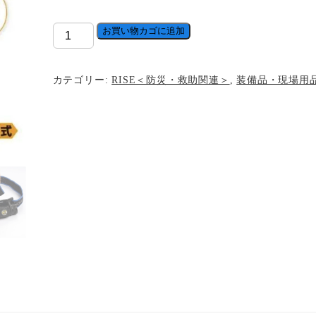
［WUBEN］
お買い物カゴに追加
FU8
ヘ
カテゴリー:
RISE＜防災・救助関連＞
,
装備品・現場用
ッ
ド
ラ
イ
ト
個