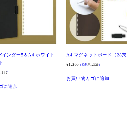
の
の
バ
バ
リ
リ
エ
エ
ー
ー
シ
シ
ョ
ョ
ngバインダー5＆A4 ホワイト
A4 マグネットボード（28
ン
ン
ト
¥
1,200
(税込
¥
1,320
)
が
が
2,640
)
あ
あ
お買い物カゴに追加
り
り
ゴに追加
ま
ま
す。
す。
オ
オ
プ
プ
シ
シ