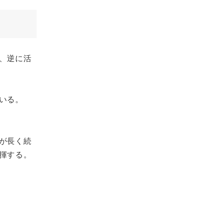
、逆に活
いる。
が長く続
揮する。