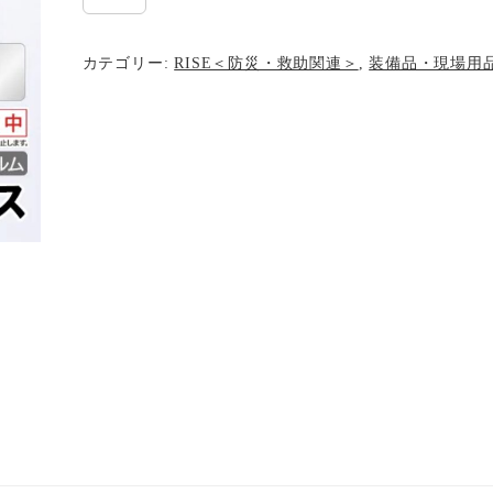
01
防
カテゴリー:
RISE＜防災・救助関連＞
,
装備品・現場用
曇
カ
バ
ー
グ
ラ
ス
個