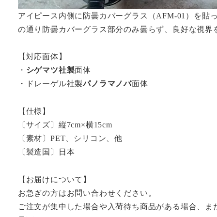
アイピース内側に防曇カバーグラス（AFM-01）を
の通り防曇カバーグラス部分のみ曇らず、良好な視界
【対応面体】
・
シゲマツ社製
面体
・ドレーゲル社製
パノラマノバ
面体
【仕様】
〔サイズ〕縦7cm×横15cm
〔素材〕PET、シリコン、他
〔製造国〕日本
【お届けについて】
お急ぎの方はお問い合わせください。
ご注文が集中した場合や入荷待ち商品がある場合、ま