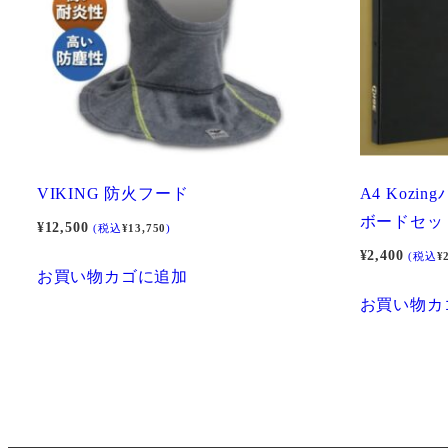
の
バ
リ
エ
ー
シ
ョ
VIKING 防火フード
A4 Kozi
ン
ボードセッ
¥
12,500
(税込
¥
13,750
)
が
¥
2,400
(税込
¥
あ
お買い物カゴに追加
り
お買い物カ
ま
す。
オ
プ
シ