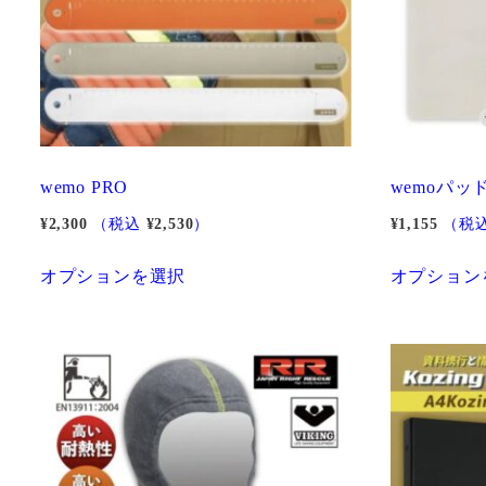
wemo PRO
wemoパッ
¥
2,300
（税込
¥
2,530
）
¥
1,155
（税
こ
オプションを選択
オプション
の
商
品
に
は
複
数