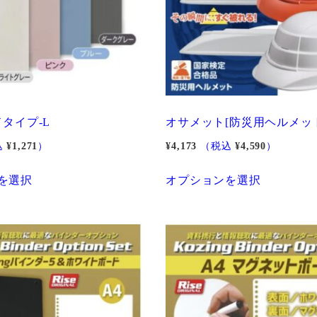
ドタイプ-L
オサメット[防災用ヘルメッ
込
¥
1,271
）
¥
4,173
（税込
¥
4,590
）
こ
こ
を選択
オプションを選択
の
の
商
商
品
品
に
に
は
は
複
複
数
数