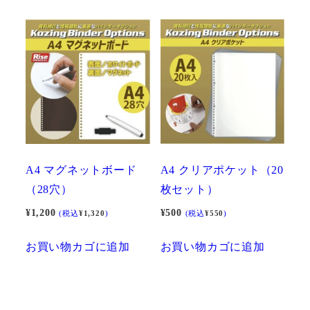
あ
り
ま
す。
オ
プ
シ
ョ
ン
A4 マグネットボード
A4 クリアポケット（20
は
（28穴）
枚セット）
商
¥
1,200
¥
500
(税込
¥
1,320
)
(税込
¥
550
)
品
ペ
お買い物カゴに追加
お買い物カゴに追加
ー
ジ
か