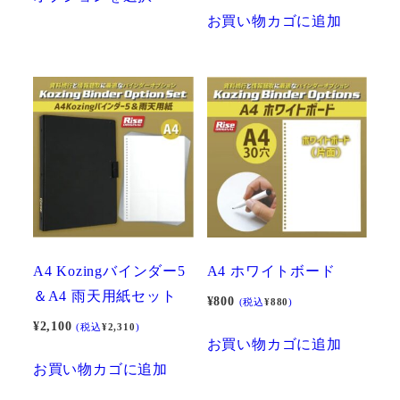
の
お買い物カゴに追加
商
品
に
は
複
数
の
バ
リ
エ
A4 Kozingバインダー5
A4 ホワイトボード
ー
＆A4 雨天用紙セット
¥
800
(税込
¥
880
)
シ
¥
2,100
(税込
¥
2,310
)
ョ
お買い物カゴに追加
ン
お買い物カゴに追加
が