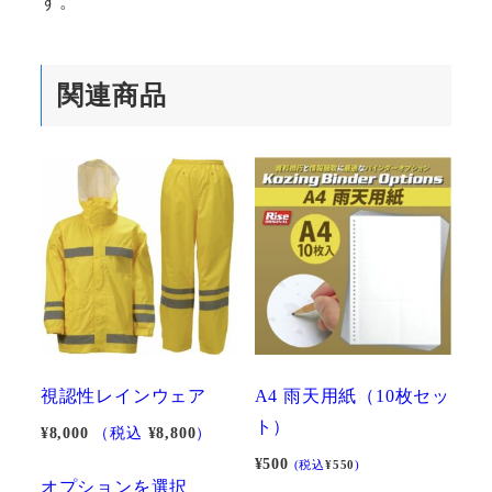
す。
関連商品
視認性レインウェア
A4 雨天用紙（10枚セッ
ト）
¥
8,000
（税込
¥
8,800
）
¥
500
(税込
¥
550
)
こ
オプションを選択