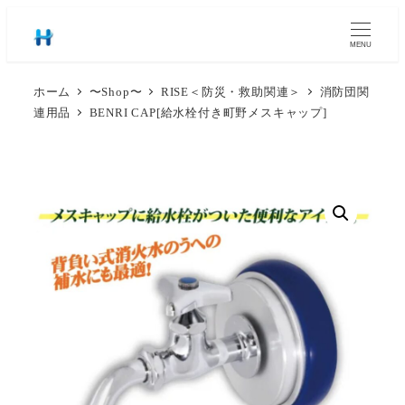
MENU
ホーム
〜Shop〜
RISE＜防災・救助関連＞
消防団関
連用品
BENRI CAP[給水栓付き町野メスキャップ]