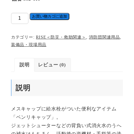
BENRI
お買い物カゴに追加
CAP[給
水
カテゴリー:
RISE＜防災・救助関連＞
,
消防団関連用品
,
栓
装備品・現場用品
付
き
説明
レビュー (0)
町
野
メ
説明
ス
キ
ャ
メスキャップに給水栓がついた便利なアイテム
ッ
「ベンリキャップ」。
プ]
ジェットシューターなどの背負い式消火水のうへ
個
の補水はもちろん、活動後の資機材・手指等の洗