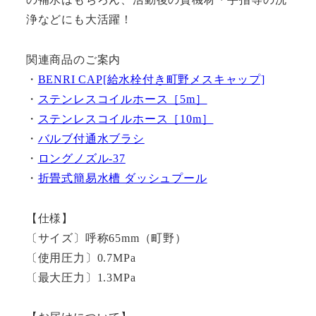
浄などにも大活躍！
関連商品のご案内
・
BENRI CAP[給水栓付き町野メスキャップ]
・
ステンレスコイルホース［5m］
・
ステンレスコイルホース［10m］
・
バルブ付通水ブラシ
・
ロングノズル-37
・
折畳式簡易水槽 ダッシュプール
【仕様】
〔サイズ〕呼称65mm（町野）
〔使用圧力〕0.7MPa
〔最大圧力〕1.3MPa