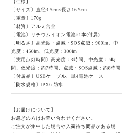
ト
【仕様】
ラ
〔サイズ〕直径3.5cm×長さ16.5cm
イ
〔重量〕170g
ト
〔材質〕アルミ合金
個
〔電池〕リチウムイオン電池×1本(付属)
〔明るさ〕高光度・点滅・SOS点滅：900lm、中
光度：450lm、低光度：300lm
〔実用点灯時間〕高光度：3時間、中光度：5時
間、低光度：約7時間、点滅・SOS点滅：約8時間
〔付属品〕USBケーブル、単4電池ケース
〔防水規格〕IPX6 防水
【お届けについて】
お急ぎの方はお問い合わせください。
ご注文が集中した場合や入荷待ち商品がある場