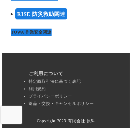
数
の
RISE 防災救助関連
バ
リ
TOWA 作業安全関連
エ
ー
シ
ョ
ン
ご利用について
が
特定商取引法に基づく表記
あ
利用規約
り
プライバシーポリシー
ま
返品・交換・キャンセルポリシー
す。
オ
Copyright 2023 有限会社 原科
プ