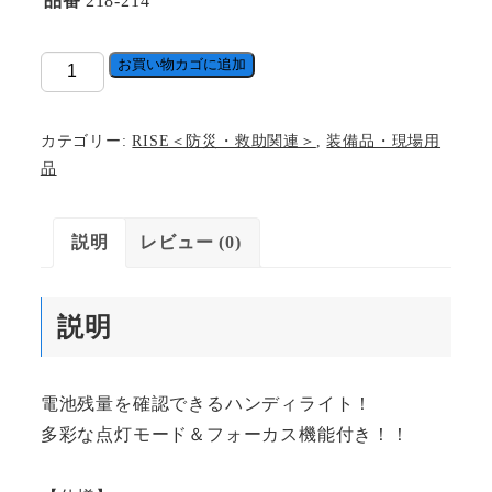
品番
218-214
EX-
お買い物カゴに追加
30W
ハ
カテゴリー:
RISE＜防災・救助関連＞
,
装備品・現場用
ン
品
デ
ィ
説明
レビュー (0)
EX-
30W
ハ
説明
ン
デ
ィ
電池残量を確認できるハンディライト！
ラ
多彩な点灯モード＆フォーカス機能付き！！
イ