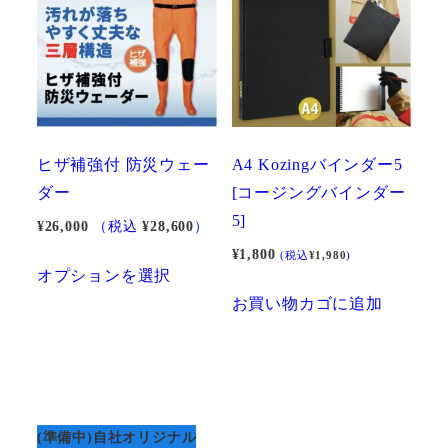
ヒザ補強付 防災ウェー
A4 Kozingバインダー5
ダー
[コージングバインダー
5]
¥
26,000
（税込
¥
28,600
）
¥
1,800
(税込
¥
1,980
)
こ
オプションを選択
の
お買い物カゴに追加
商
品
に
は
複
(準備中)自社オリジナル